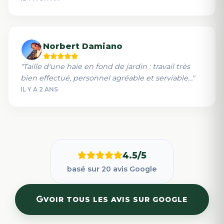
Norbert Damiano
"Taille d'une haie en fond de jardin : travail très
bien effectué, personnel agréable et serviable…"
IL Y A 2 ANS
4.5/5
basé sur 20 avis Google
VOIR TOUS LES AVIS SUR GOOGLE